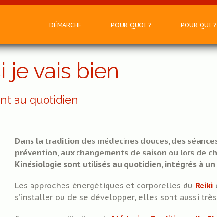
DÉMARCHE
POUR QUOI ?
POUR QUI ?
ENTAMER UNE DÉMARCHE
J'AI UN SYMPTÔME
NOURRISSONS - 
i je vais bien
PRINCIPES - DÉONTOLOGIE
JE NE ME SENS PAS BIEN
ADOS
MON PARCOURS
JE SAIS PAS CE QUE J'AI
ADULTES - SENIO
nt au quotidien
JE VAIS BIEN
DUOS - GROUPES
J'ATTENDS UN ENFANT
FUTURS PARENT
Dans la tradition des médecines douces, des séances 
prévention, aux changements de saison ou lors de ch
Kinésiologie sont utilisés au quotidien, intégrés à u
Les approches énergétiques et corporelles du
Reiki
e
s’installer ou de se développer, elles sont aussi trè