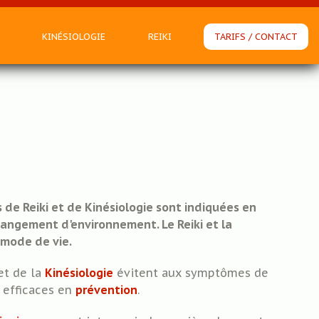
KINÉSIOLOGIE
REIKI
TARIFS / CONTACT
ENFANTS
HISTOIRE / FONDEMENTS / PRINCIPES
HISTOIRE / FONDEMENTS / PRINCIPES
DÉROULEMENT D’UNE SÉANCE
DÉROULEMENT D’UNE SÉANCE
RS
SE FORMER
SE FORMER
S
de Reiki et de Kinésiologie sont indiquées en
angement d'environnement. Le Reiki et la
n mode de vie.
t de la
Kinésiologie
évitent aux symptômes de
s efficaces en
prévention
.