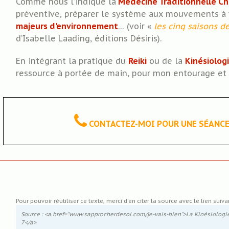
Comme nous l’indique la
Médecine Traditionnelle Ch
préventive, préparer le système aux mouvements à 
majeurs d'environnement
… (voir «
les cinq saisons d
d’Isabelle Laading, éditions Désiris).
En intégrant la pratique du
Reiki
ou de la
Kinésiolog
ressource à portée de main, pour mon entourage et 
CONTACTEZ-MOI POUR UNE SÉANCE D
Pour pouvoir réutiliser ce texte, merci d'en citer la source avec le lien suivan
Source : <a href="www.sapprocherdesoi.com/je-vais-bien">La Kinésiologie
7</a>