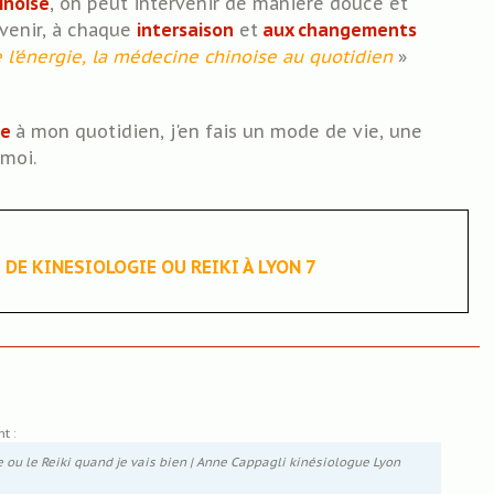
inoise
, on peut intervenir de manière douce et
venir, à chaque
intersaison
et
aux changements
e l’énergie, la médecine chinoise au quotidien
»
ie
à mon quotidien, j'en fais un mode de vie, une
moi.
E KINESIOLOGIE OU REIKI À LYON 7
t :
 ou le Reiki quand je vais bien | Anne Cappagli kinésiologue Lyon